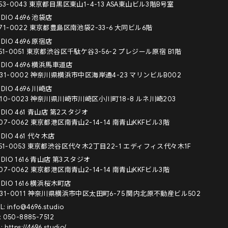
53-0043 東京都目黒区東山1-4-13 ASA東山ビル3階B号室
UDIO 4696 池袋店
71-0022 東京都豊島区南池袋2-33-6 大同ビル6階
UDIO 4696 原宿店
51-0051 東京都渋谷区千駄ケ谷3-56-2 プレジール原宿 B1階
UDIO 4696 横浜馬車道店
31-0002 神奈川県横浜市中区海岸通4-23 マリンビルB002
UDIO 4696 川崎店
10-0023 神奈川県川崎市川崎区小川町18-8 ルネ川崎203
UDIO 461 青山店 第2スタジオ
07-0062 東京都港区南青山2-14-14 南青山KKFビル3階
UDIO 461 代々木店
51-0053 東京都渋谷区代々木2丁目22-1 エディフィス代々木1F
UDIO 1616 青山店 第3スタジオ
07-0062 東京都港区南青山2-14-14 南青山KKFビル3階
UDIO 1616 横浜桜木町店
31-0011 神奈川県横浜市中区太田町6-75 関内北原不動産ビル502
L: info@4696.studio
: 050-8885-7512
: https://4696.studio/