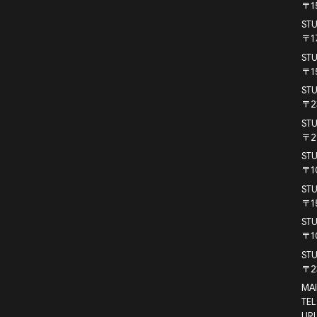
〒1
STUDIO 1616 横浜桜木町店
ST
〒1
ST
〒1
ST
〒2
ST
〒2
ST
〒1
ST
〒1
ST
〒1
ST
〒2
MAI
TEL
URL