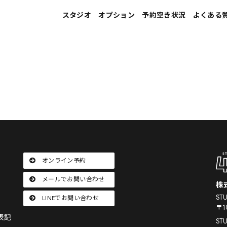
スタジオ
オプション
予約空き状況
よくある
STUDIO 4696 中目黒店
カメラマン発注
STUDIO 4696 青山店 第1スタジオ
アシスタント発注
STUDIO 4696 池袋店
ヘアメイク発注
STUDIO 4696 原宿店
初心者向け講習
STUDIO 4696 横浜馬車道店
ホリゾント塗装
オンライン予約
メールでお問い合わせ
株
STUDIO 4696 川崎店
ST
LINEでお問い合わせ
〒1
STUDIO 461 代々木店
表記
ST