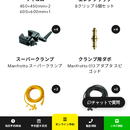
450×450mm×2
Bクリップ 5個セット
600×600mm×1
×4
×4
スーパークランプ
クランプ用ダボ
Manfrotto スーパークランプ
Manfrotto 013 アダプタ スピ
ゴッド
×2
×2
チャットで質問
5m AC延長コード
10m AC延長コード
オンライン予約
KOWA KM109-5
︎KOWA KM05-10
当日予約相談
予約空き状況
電話相談
LINE相談