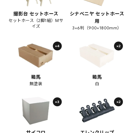
撮影台 セットホース
シナベニヤ セットホース
セットホース（2脚1組）Mサ
用
イズ
3×6判（900×1800mm）
×4
×2
箱馬
箱馬
無塗装
白
×3
×2
サイコロ
エレンクリップ